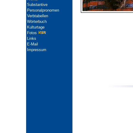
Substantive
Personalpronomen
Verbtabellen
Wörterbuch
Kulturtage
Fotos
Links
E-Mail
Impressum