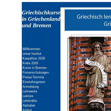
Griechischkurse
in Griechenland
und Bremen
Willkommen
unser Institut
Karpathos 2026
Kreta 202
6
Kurse in Bremen
Firmenschulungen
Preise-Termine
Einstufungstest
Anmeldung
Lehrwerke
Lektüre
Lehrkräfte
Alphabet
Artikel